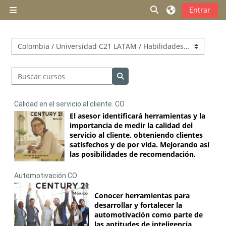
Salta al contenido principal
Selector de búsqu
Entrar
Panel lateral
Categorías
Buscar cursos
Buscar cursos
Calidad en el servicio al cliente. CO
El asesor identificará herramientas y la
importancia de medir la calidad del
servicio al cliente, obteniendo clientes
satisfechos y de por vida. Mejorando así
las posibilidades de recomendación.
Automotivación CO
Conocer herramientas para
desarrollar y fortalecer la
automotivación como parte de
las aptitudes de inteligencia