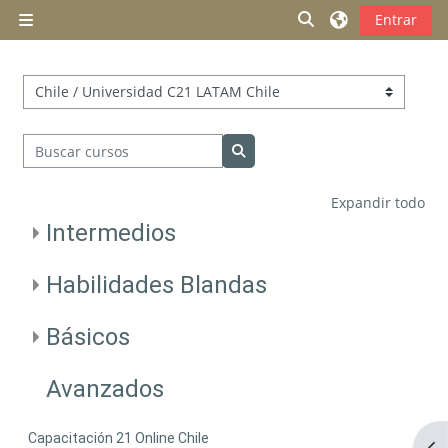
Salta al contenido principal
Selector de búsqu
Entrar
Panel lateral
Categorías
Buscar cursos
Buscar cursos
Expandir todo
Intermedios
Habilidades Blandas
Básicos
Avanzados
Capacitación 21 Online Chile
Abr