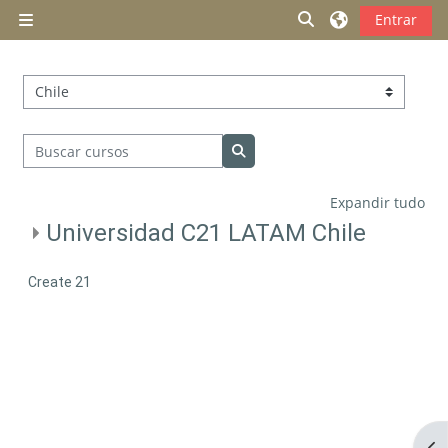
Ir para o conteúdo principal
Alternar entrada 
Entrar
Painel lateral
Categorias de Cursos
Buscar cursos
Buscar cursos
Expandir tudo
Universidad C21 LATAM Chile
Create 21
Abr