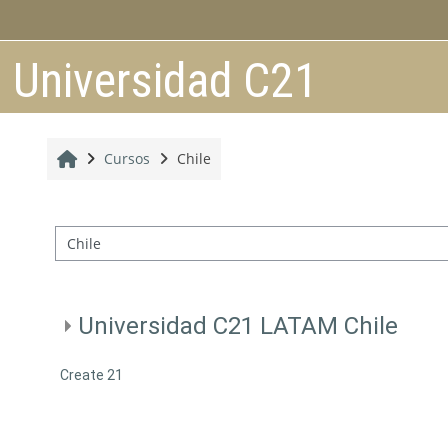
Salta al contenido principal
Universidad C21
Inicio
Cursos
Chile
Categorías
Universidad C21 LATAM Chile
Create 21